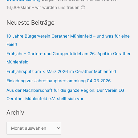
16,00€/Jahr – wir würden uns freuen 🙂
n
n
Neueste Beiträge
a
c
10 Jahre Bürgerverein Oerather Mühlenfeld – und was für eine
h
Feier!
:
Frühjahr – Garten- und Garagentrödel am 26. April im Oerather
Mühlenfeld
Frühjahrsputz am 7. März 2026 im Oerather Mühlenfeld
Einladung zur Jahreshauptversammlung 04.03.2026
Aus der Nachbarschaft für die ganze Region: Der Verein LG
Oerather Mühlenfeld e.V. stellt sich vor
Archiv
A
r