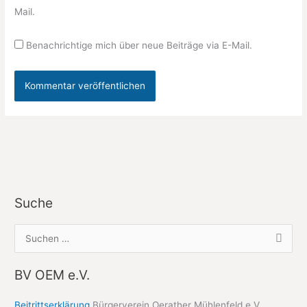
Mail.
Benachrichtige mich über neue Beiträge via E-Mail.
Suche
S
u
c
BV OEM e.V.
h
Beitrittserklärung
Bürgerverein Oerather Mühlenfeld e.V.
e