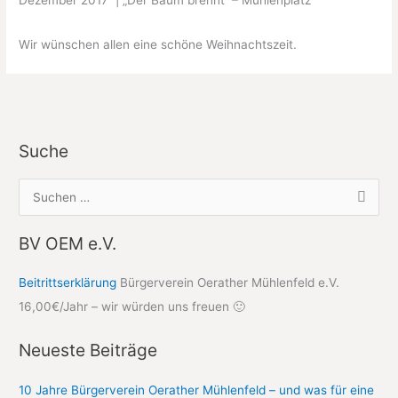
Wir wünschen allen eine schöne Weihnachtszeit.
Suche
S
u
c
BV OEM e.V.
h
Beitrittserklärung
Bürgerverein Oerather Mühlenfeld e.V.
e
16,00€/Jahr – wir würden uns freuen 🙂
n
n
Neueste Beiträge
a
c
10 Jahre Bürgerverein Oerather Mühlenfeld – und was für eine