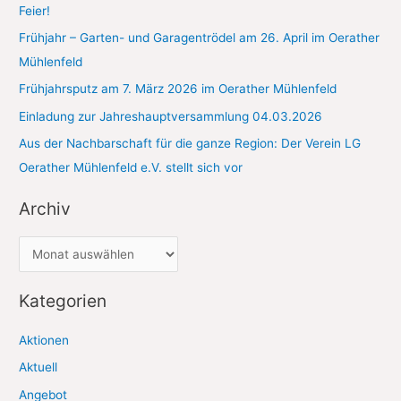
h
Feier!
:
Frühjahr – Garten- und Garagentrödel am 26. April im Oerather
Mühlenfeld
Frühjahrsputz am 7. März 2026 im Oerather Mühlenfeld
Einladung zur Jahreshauptversammlung 04.03.2026
Aus der Nachbarschaft für die ganze Region: Der Verein LG
Oerather Mühlenfeld e.V. stellt sich vor
Archiv
A
r
c
Kategorien
h
Aktionen
i
Aktuell
v
Angebot