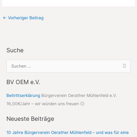
←
Vorheriger Beitrag
Suche
S
u
c
BV OEM e.V.
h
Beitrittserklärung
Bürgerverein Oerather Mühlenfeld e.V.
e
16,00€/Jahr – wir würden uns freuen 🙂
n
n
Neueste Beiträge
a
c
10 Jahre Bürgerverein Oerather Mühlenfeld – und was für eine