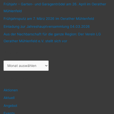
:
Frühjahr – Garten- und Garagentrödel am 26. April im Oerather
Mühlenfeld
Frühjahrsputz am 7. März 2026 im Oerather Mühlenfeld
Einladung zur Jahreshauptversammlung 04.03.2026
Aus der Nachbarschaft für die ganze Region: Der Verein LG
Oerather Mühlenfeld e.V. stellt sich vor
Archiv
A
r
c
Kategorien
h
Aktionen
i
Aktuell
v
Angebot
Events