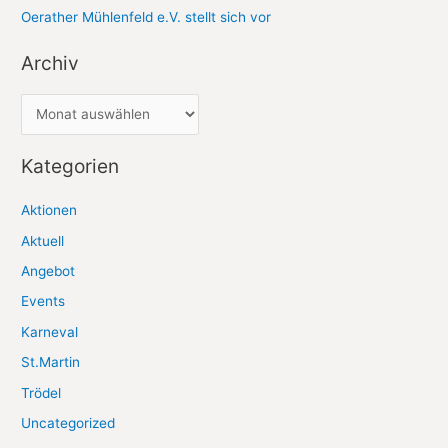
Oerather Mühlenfeld e.V. stellt sich vor
Archiv
A
r
c
Kategorien
h
Aktionen
i
Aktuell
v
Angebot
Events
Karneval
St.Martin
Trödel
Uncategorized