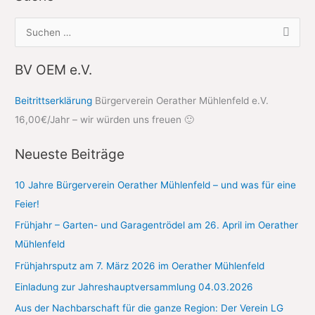
S
u
c
BV OEM e.V.
h
Beitrittserklärung
Bürgerverein Oerather Mühlenfeld e.V.
e
16,00€/Jahr – wir würden uns freuen 🙂
n
n
Neueste Beiträge
a
c
10 Jahre Bürgerverein Oerather Mühlenfeld – und was für eine
h
Feier!
:
Frühjahr – Garten- und Garagentrödel am 26. April im Oerather
Mühlenfeld
Frühjahrsputz am 7. März 2026 im Oerather Mühlenfeld
Einladung zur Jahreshauptversammlung 04.03.2026
Aus der Nachbarschaft für die ganze Region: Der Verein LG