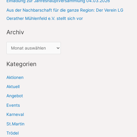
Einladung zur Jahreshauptversammlung 04.03.2026
Aus der Nachbarschaft für die ganze Region: Der Verein LG
Oerather Mühlenfeld e.V. stellt sich vor
Archiv
A
r
c
Kategorien
h
Aktionen
i
Aktuell
v
Angebot
Events
Karneval
St.Martin
Trödel