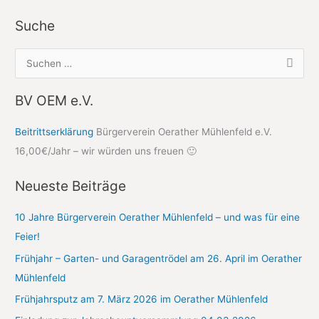
Suche
S
u
c
BV OEM e.V.
h
Beitrittserklärung
Bürgerverein Oerather Mühlenfeld e.V.
e
16,00€/Jahr – wir würden uns freuen 🙂
n
n
Neueste Beiträge
a
c
10 Jahre Bürgerverein Oerather Mühlenfeld – und was für eine
h
Feier!
:
Frühjahr – Garten- und Garagentrödel am 26. April im Oerather
Mühlenfeld
Frühjahrsputz am 7. März 2026 im Oerather Mühlenfeld