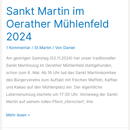
Martinsfest!
Sankt Martin im
Oerather Mühlenfeld
2024
1 Kommentar
/
St.Martin
/ Von
Daniel
Am gestrigen Samstag (02.11.2024) hat unser traditioneller
Sankt Martinszug im Oerather Mühlenfeld stattgefunden,
schon zum 6. Mal. Ab 16 Uhr lud das Sankt Martinskomitee
des Bürgervereins zum Auftakt mit frischen Waffeln, Kaffee
und Kakao auf den Mühlenplatz ein. Der eigentliche
Laternenumzug startete um 17:30 Uhr. Vorneweg der Sankt
Martin auf seinem tollen Pferd „Hörnchen“, ihm
Sankt
Mehr lesen »
Martin
im