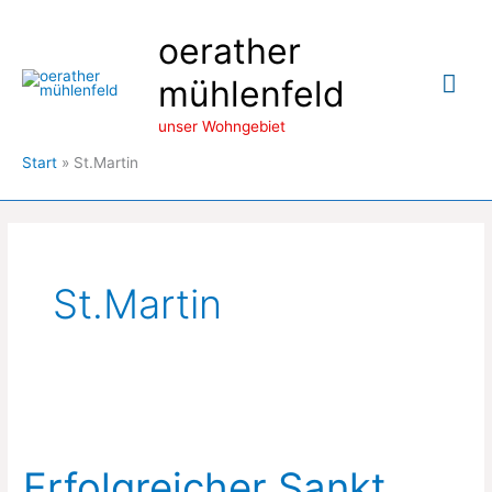
Zum
oerather
Inhalt
springen
Hau
mühlenfeld
unser Wohngebiet
Start
St.Martin
St.Martin
Erfolgreicher Sankt