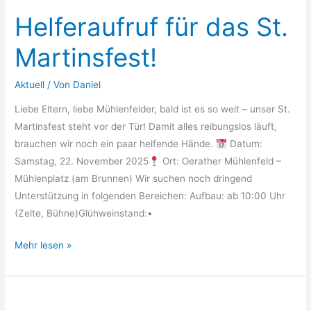
im
Helferaufruf für das St.
Oerather
Mühlenfeld
Martinsfest!
Aktuell
/ Von
Daniel
Liebe Eltern, liebe Mühlenfelder, bald ist es so weit – unser St.
Martinsfest steht vor der Tür! Damit alles reibungslos läuft,
brauchen wir noch ein paar helfende Hände.
Datum:
Samstag, 22. November 2025
Ort: Oerather Mühlenfeld –
Mühlenplatz (am Brunnen) Wir suchen noch dringend
Unterstützung in folgenden Bereichen: Aufbau: ab 10:00 Uhr
(Zelte, Bühne)Glühweinstand:•
Helferaufruf
Mehr lesen »
für
das
St.