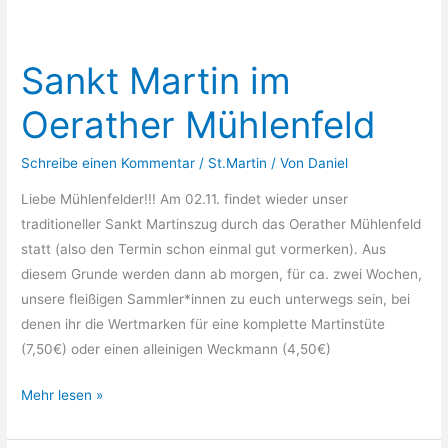
Oerather
Mühlenfeld
Sankt Martin im
2024
Oerather Mühlenfeld
Schreibe einen Kommentar
/
St.Martin
/ Von
Daniel
Liebe Mühlenfelder!!! Am 02.11. findet wieder unser
traditioneller Sankt Martinszug durch das Oerather Mühlenfeld
statt (also den Termin schon einmal gut vormerken). Aus
diesem Grunde werden dann ab morgen, für ca. zwei Wochen,
unsere fleißigen Sammler*innen zu euch unterwegs sein, bei
denen ihr die Wertmarken für eine komplette Martinstüte
(7,50€) oder einen alleinigen Weckmann (4,50€)
Sankt
Mehr lesen »
Martin
im