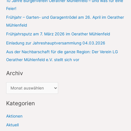
10 Jahre Bürgerverein Oerather Mühlenfeld – und was für eine
h
Feier!
:
Frühjahr – Garten- und Garagentrödel am 26. April im Oerather
Mühlenfeld
Frühjahrsputz am 7. März 2026 im Oerather Mühlenfeld
Einladung zur Jahreshauptversammlung 04.03.2026
Aus der Nachbarschaft für die ganze Region: Der Verein LG
Oerather Mühlenfeld e.V. stellt sich vor
Archiv
A
r
c
Kategorien
h
Aktionen
i
Aktuell
v