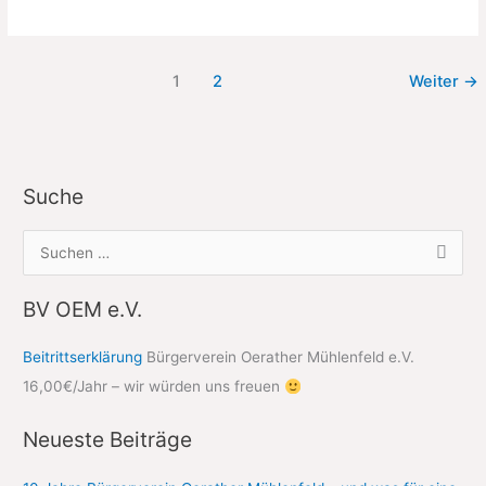
Martin
im
Oerather
1
2
Weiter
→
Mühlenfeld
Suche
S
u
c
BV OEM e.V.
h
Beitrittserklärung
Bürgerverein Oerather Mühlenfeld e.V.
e
16,00€/Jahr – wir würden uns freuen
n
n
Neueste Beiträge
a
c