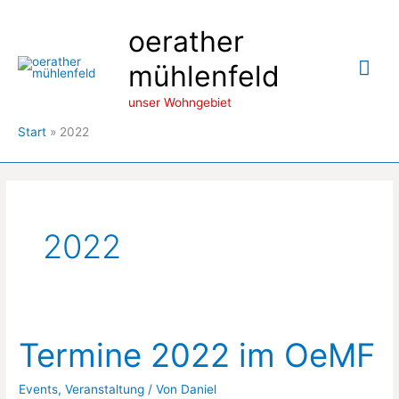
Zum
oerather
Inhalt
springen
Hau
mühlenfeld
unser Wohngebiet
Start
2022
2022
Termine 2022 im OeMF
Events
,
Veranstaltung
/ Von
Daniel