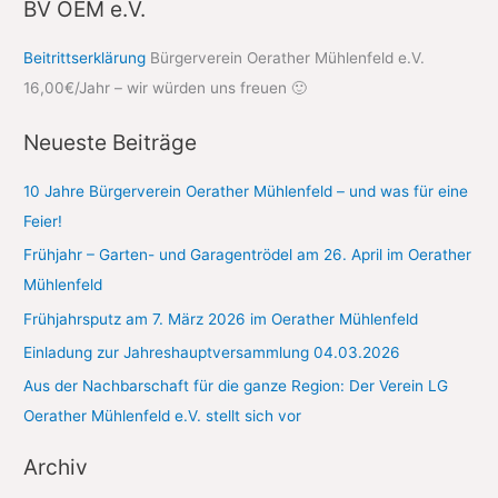
c
BV OEM e.V.
h
Beitrittserklärung
Bürgerverein Oerather Mühlenfeld e.V.
e
16,00€/Jahr – wir würden uns freuen 🙂
n
n
Neueste Beiträge
a
c
10 Jahre Bürgerverein Oerather Mühlenfeld – und was für eine
h
Feier!
:
Frühjahr – Garten- und Garagentrödel am 26. April im Oerather
Mühlenfeld
Frühjahrsputz am 7. März 2026 im Oerather Mühlenfeld
Einladung zur Jahreshauptversammlung 04.03.2026
Aus der Nachbarschaft für die ganze Region: Der Verein LG
Oerather Mühlenfeld e.V. stellt sich vor
Archiv