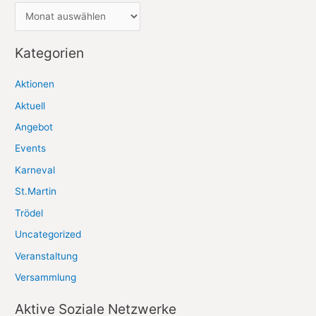
A
r
c
Kategorien
h
Aktionen
i
Aktuell
v
Angebot
Events
Karneval
St.Martin
Trödel
Uncategorized
Veranstaltung
Versammlung
Aktive Soziale Netzwerke