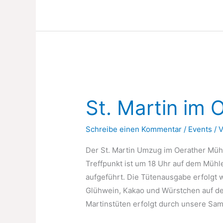
es
weiter?
Spieleschiff
auf
dem
Spielplatz
St. Martin im 
Schreibe einen Kommentar
/
Events
/ 
Der St. Martin Umzug im Oerather Mühle
Treffpunkt ist um 18 Uhr auf dem Mühl
aufgeführt. Die Tütenausgabe erfolgt w
Glühwein, Kakao und Würstchen auf d
Martinstüten erfolgt durch unsere Sa