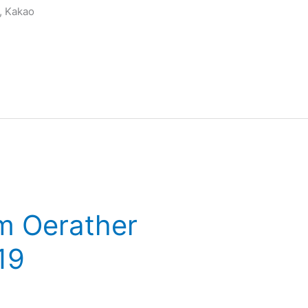
, Kakao
im Oerather
19