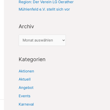
Region: Der Verein LG Oerather
Mühlenfeld e.V. stellt sich vor
Archiv
A
r
c
Kategorien
h
i
Aktionen
v
Aktuell
Angebot
Events
Karneval