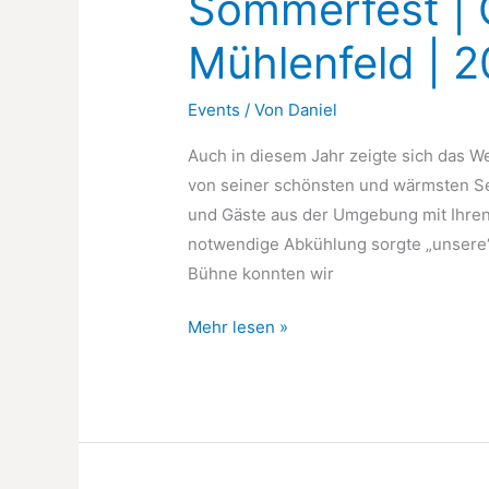
Sommerfest | 
Mühlenfeld | 
Events
/ Von
Daniel
Auch in diesem Jahr zeigte sich das 
von seiner schönsten und wärmsten Se
und Gäste aus der Umgebung mit Ihren
notwendige Abkühlung sorgte „unsere“
Bühne konnten wir
Sommerfest
Mehr lesen »
|
Oerather
Mühlenfeld
|
2019