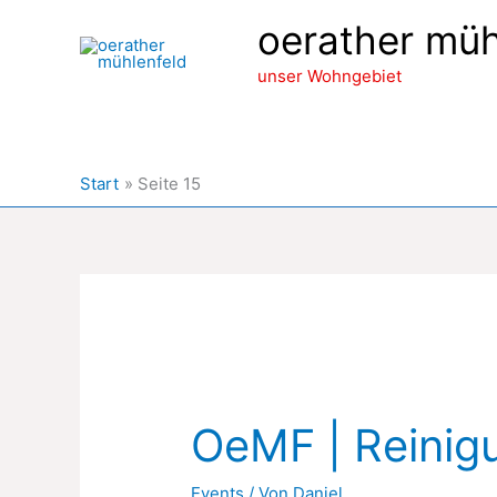
Zum
oerather müh
Inhalt
springen
unser Wohngebiet
Start
Seite 15
OeMF | Reinig
Events
/ Von
Daniel