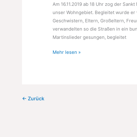
Am 16.11.2019 ab 18 Uhr zog der Sankt
unser Wohngebiet. Begleitet wurde er 
Geschwistern, Eltern, Großeltern, Freu
verwandelten so die Straßen in ein bun
Martinslieder gesungen, begleitet
Sankt
Mehr lesen »
Martin
im
Oerather
Mühlenfeld
2019
←
Zurück