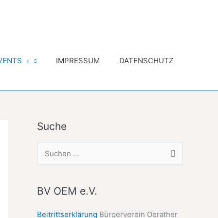
VENTS
IMPRESSUM
DATENSCHUTZ
Suche
S
u
c
BV OEM e.V.
h
e
Beitrittserklärung
Bürgerverein Oerather