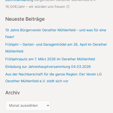
e
16,00€/Jahr – wir würden uns freuen 🙂
n
n
Neueste Beiträge
a
c
10 Jahre Bürgerverein Oerather Mühlenfeld – und was für eine
h
Feier!
:
Frühjahr – Garten- und Garagentrödel am 26. April im Oerather
Mühlenfeld
Frühjahrsputz am 7. März 2026 im Oerather Mühlenfeld
Einladung zur Jahreshauptversammlung 04.03.2026
Aus der Nachbarschaft für die ganze Region: Der Verein LG
Oerather Mühlenfeld e.V. stellt sich vor
Archiv
A
r