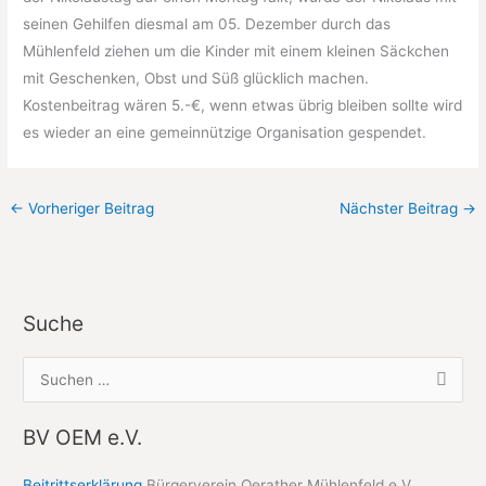
seinen Gehilfen diesmal am 05. Dezember durch das
Mühlenfeld ziehen um die Kinder mit einem kleinen Säckchen
mit Geschenken, Obst und Süß glücklich machen.
Kostenbeitrag wären 5.-€, wenn etwas übrig bleiben sollte wird
es wieder an eine gemeinnützige Organisation gespendet.
←
Vorheriger Beitrag
Nächster Beitrag
→
Suche
S
u
c
BV OEM e.V.
h
Beitrittserklärung
Bürgerverein Oerather Mühlenfeld e.V.