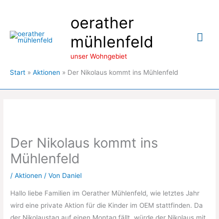
Zum
oerather
Inhalt
springen
Hau
mühlenfeld
unser Wohngebiet
Start
Aktionen
Der Nikolaus kommt ins Mühlenfeld
Der Nikolaus kommt ins
Mühlenfeld
/
Aktionen
/ Von
Daniel
Hallo liebe Familien im Oerather Mühlenfeld, wie letztes Jahr
wird eine private Aktion für die Kinder im OEM stattfinden. Da
der Nikolaustag auf einen Montag fällt, würde der Nikolaus mit