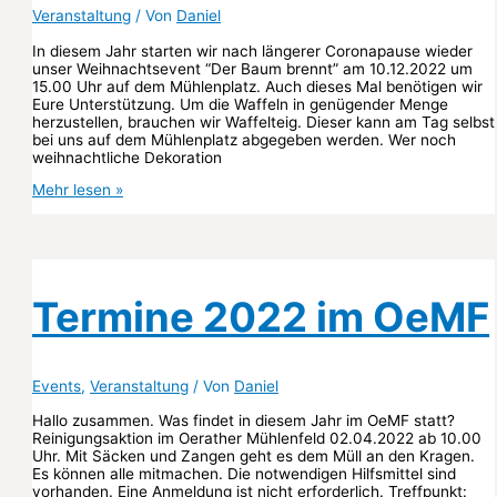
Veranstaltung
/ Von
Daniel
In diesem Jahr starten wir nach längerer Coronapause wieder
unser Weihnachtsevent “Der Baum brennt” am 10.12.2022 um
15.00 Uhr auf dem Mühlenplatz. Auch dieses Mal benötigen wir
Eure Unterstützung. Um die Waffeln in genügender Menge
herzustellen, brauchen wir Waffelteig. Dieser kann am Tag selbst
bei uns auf dem Mühlenplatz abgegeben werden. Wer noch
weihnachtliche Dekoration
Der
Mehr lesen »
Baum
brennt
–
10.12.2022
Termine 2022 im OeMF
Events
,
Veranstaltung
/ Von
Daniel
Hallo zusammen. Was findet in diesem Jahr im OeMF statt?
Reinigungsaktion im Oerather Mühlenfeld 02.04.2022 ab 10.00
Uhr. Mit Säcken und Zangen geht es dem Müll an den Kragen.
Es können alle mitmachen. Die notwendigen Hilfsmittel sind
vorhanden. Eine Anmeldung ist nicht erforderlich. Treffpunkt: