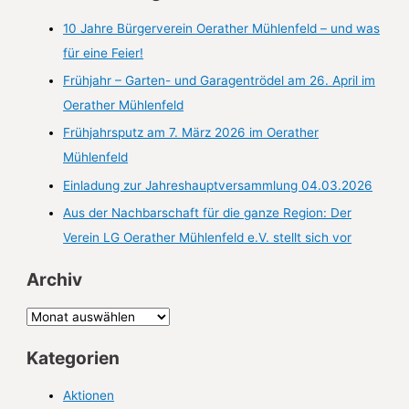
a
10 Jahre Bürgerverein Oerather Mühlenfeld – und was
c
für eine Feier!
h
Frühjahr – Garten- und Garagentrödel am 26. April im
:
Oerather Mühlenfeld
Frühjahrsputz am 7. März 2026 im Oerather
Mühlenfeld
Einladung zur Jahreshauptversammlung 04.03.2026
Aus der Nachbarschaft für die ganze Region: Der
Verein LG Oerather Mühlenfeld e.V. stellt sich vor
Archiv
A
r
Kategorien
c
h
Aktionen