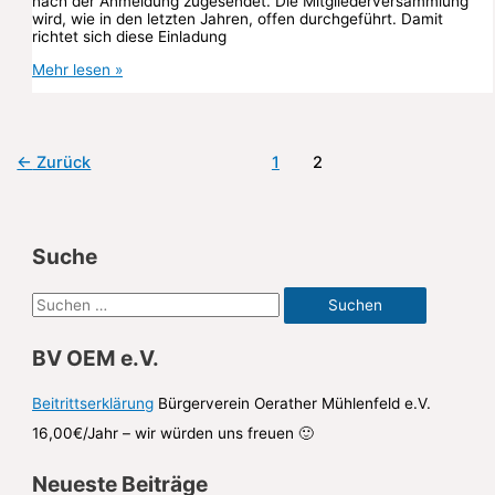
nach der Anmeldung zugesendet. Die Mitgliederversammlung
wird, wie in den letzten Jahren, offen durchgeführt. Damit
richtet sich diese Einladung
Anmeldung
Mehr lesen »
zur
offenen
Mitgliederversammlung
←
Zurück
1
2
Suche
S
u
BV OEM e.V.
c
h
Beitrittserklärung
Bürgerverein Oerather Mühlenfeld e.V.
e
16,00€/Jahr – wir würden uns freuen 🙂
n
Neueste Beiträge
n